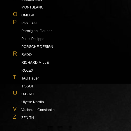
MONTBLANC
O
OMEGA
P
PANERAI
Parmigiani Fleurier
Patek Philippe
PORSCHE DESIGN
R
RADO
RICHARD MILLE
ROLEX
T
TAG Heuer
TISSOT
U
U-BOAT
Ulysse Nardin
V
Vacheron Constantin
Z
ZENITH