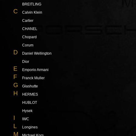
BREITLING
C
Calvin Klein
Cartier
CHANEL
Chopard
Corum
D
Daniel Wellington
Dior
E
Emporio Armani
F
Franck Muller
G
Glashutte
H
HERMES
HUBLOT
Hysek
I
IWC
L
Longines
M
Michael Kors